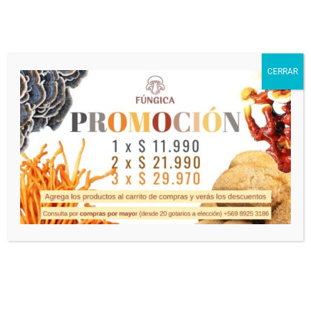
SU CARRITO ESTÁ VACÍO
Le invitamos a conocer una variedad de nuestra
tienda. ¡Seguro que puedes encontrar algo para ti!
CERRAR
VOLVER A LA TIENDA
Inicio
Contáctanos
Mi Cuenta