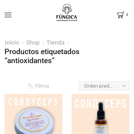
0
Inicio
Shop
Tienda
Productos etiquetados
“antioxidantes”
Filtros